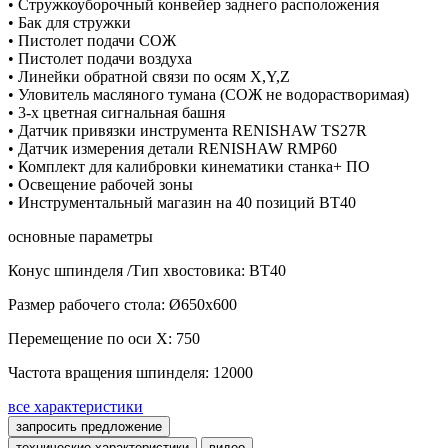
• Стружкоуборочный конвейер заднего расположения
• Бак для стружки
• Пистолет подачи СОЖ
• Пистолет подачи воздуха
• Линейки обратной связи по осям X,Y,Z
• Уловитель масляного тумана (СОЖ не водорастворимая)
• 3-х цветная сигнальная башня
• Датчик привязки инструмента RENISHAW TS27R
• Датчик измерения детали RENISHAW RMP60
• Комплект для калибровки кинематики станка+ ПО
• Освещение рабочей зоны
• Инструментальный магазин на 40 позиций BT40
основные параметры
Конус шпинделя /Тип хвостовика: ВТ40
Размер рабочего стола: Ø650х600
Перемещение по оси X: 750
Частота вращения шпинделя: 12000
все характеристики
запросить предложение
технические характеристики
видео