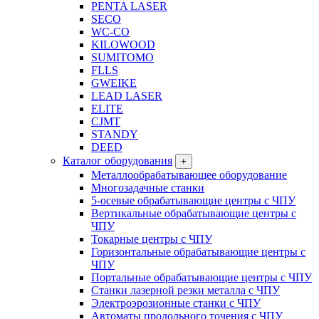
PENTA LASER
SECO
WC-CO
KILOWOOD
SUMITOMO
FLLS
GWEIKE
LEAD LASER
ELITE
CJMT
STANDY
DEED
Каталог оборудования
+
Металлообрабатывающее оборудование
Многозадачные станки
5-осевые обрабатывающие центры с ЧПУ
Вертикальные обрабатывающие центры с
ЧПУ
Токарные центры с ЧПУ
Горизонтальные обрабатывающие центры с
ЧПУ
Портальные обрабатывающие центры с ЧПУ
Станки лазерной резки металла с ЧПУ
Электроэрозионные станки с ЧПУ
Автоматы продольного точения с ЧПУ