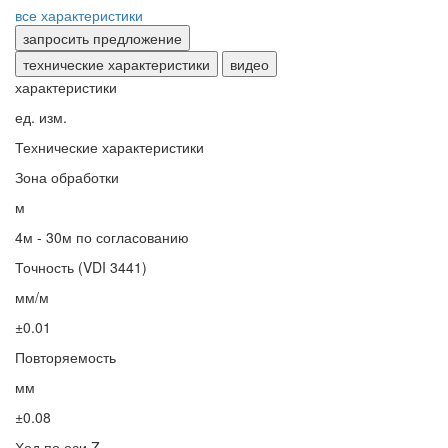
все характеристики
запросить предложение
технические характеристики
видео
характеристики
ед. изм.
Технические характеристики
Зона обработки
м
4м - 30м по согласованию
Точность (VDI 3441)
мм/м
±0.01
Повторяемость
мм
±0.08
Ход по оси Z