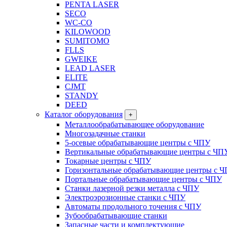
PENTA LASER
SECO
WC-CO
KILOWOOD
SUMITOMO
FLLS
GWEIKE
LEAD LASER
ELITE
CJMT
STANDY
DEED
Каталог оборудования
+
Металлообрабатывающее оборудование
Многозадачные станки
5-осевые обрабатывающие центры с ЧПУ
Вертикальные обрабатывающие центры с ЧП
Токарные центры с ЧПУ
Горизонтальные обрабатывающие центры с 
Портальные обрабатывающие центры с ЧПУ
Станки лазерной резки металла с ЧПУ
Электроэрозионные станки с ЧПУ
Автоматы продольного точения с ЧПУ
Зубообрабатывающие станки
Запасные части и комплектующие