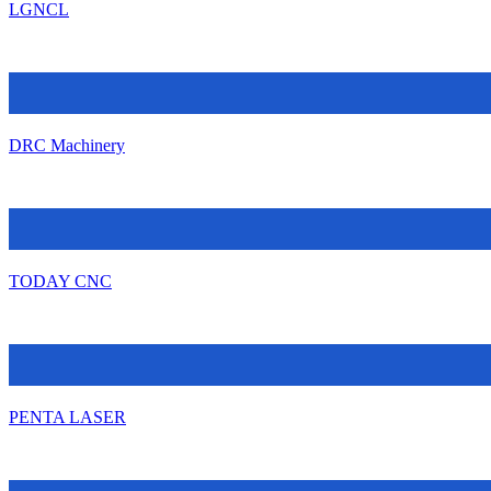
LGNCL
DRC Machinery
TODAY CNC
PENTA LASER