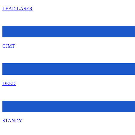
LEAD LASER
CJMT
DEED
STANDY