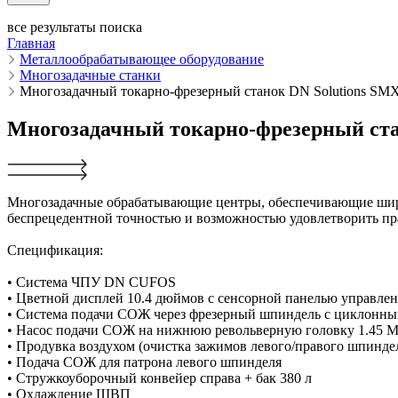
все результаты поиска
Главная
Металлообрабатывающее оборудование
Многозадачные станки
Многозадачный токарно-фрезерный станок DN Solutions SM
Многозадачный токарно-фрезерный ста
Многозадачные обрабатывающие центры, обеспечивающие шир
беспрецедентной точностью и возможностью удовлетворить пр
Спецификация:
• Система ЧПУ DN CUFOS
• Цветной дисплей 10.4 дюймов с сенсорной панелью управле
• Система подачи СОЖ через фрезерный шпиндель с циклонны
• Насос подачи СОЖ на нижнюю револьверную головку 1.45 
• Продувка воздухом (очистка зажимов левого/правого шпинде
• Подача СОЖ для патрона левого шпинделя
• Стружкоуборочный конвейер справа + бак 380 л
• Охлаждение ШВП