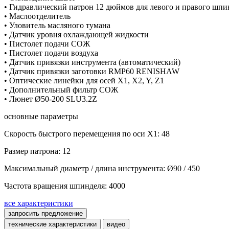
• Гидравлический патрон 12 дюймов для левого и правого шпи
• Маслоотделитель
• Уловитель масляного тумана
• Датчик уровня охлаждающей жидкости
• Пистолет подачи СОЖ
• Пистолет подачи воздуха
• Датчик привязки инструмента (автоматический)
• Датчик привязки заготовки RMP60 RENISHAW
• Оптические линейки для осей X1, X2, Y, Z1
• Дополнительный фильтр СОЖ
• Люнет Ø50-200 SLU3.2Z
основные параметры
Скорость быстрого перемещения по оси X1: 48
Размер патрона: 12
Максимальный диаметр / длина инструмента: Ø90 / 450
Частота вращения шпинделя: 4000
все характеристики
запросить предложение
технические характеристики
видео