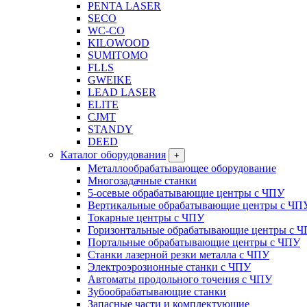
PENTA LASER
SECO
WC-CO
KILOWOOD
SUMITOMO
FLLS
GWEIKE
LEAD LASER
ELITE
CJMT
STANDY
DEED
Каталог оборудования
+
Металлообрабатывающее оборудование
Многозадачные станки
5-осевые обрабатывающие центры с ЧПУ
Вертикальные обрабатывающие центры с ЧП
Токарные центры с ЧПУ
Горизонтальные обрабатывающие центры с 
Портальные обрабатывающие центры с ЧПУ
Станки лазерной резки металла с ЧПУ
Электроэрозионные станки с ЧПУ
Автоматы продольного точения с ЧПУ
Зубообрабатывающие станки
Запасные части и комплектующие