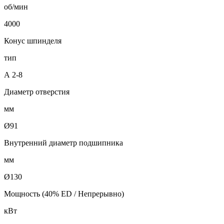
об/мин
4000
Конус шпинделя
тип
А 2-8
Диаметр отверстия
мм
Ø91
Внутренний диаметр подшипника
мм
Ø130
Мощность (40% ED / Непрерывно)
кВт