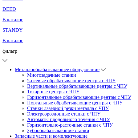
DEED
В каталог
STANDY
В каталог
фильтр
Металлообрабатывающее оборудование
Многозадачные станки
5-осевые обрабатывающие центры с ЧПУ
Вертикальные обрабатывающие центры с ЧПУ
Токарные центры с ЧПУ
Горизонтальные обрабатывающие центры с ЧПУ
Портальные обрабатывающие центры с ЧПУ
Станки лазерной резки металла с ЧПУ
Электроэрозионные станки с ЧПУ
Автоматы продольного точения с ЧПУ
Горизонтально-расточные станки с ЧПУ
Зубообрабатывающие станки
Запасные части и комплектующие