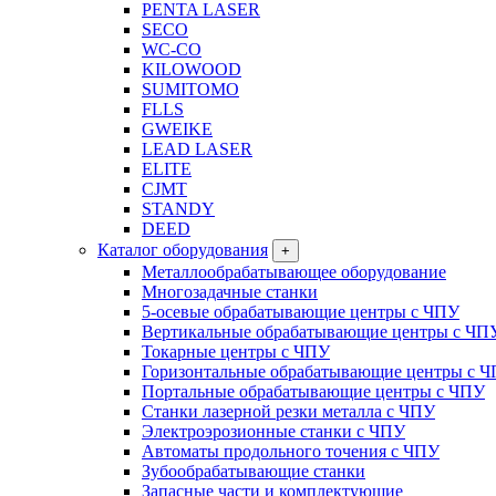
PENTA LASER
SECO
WC-CO
KILOWOOD
SUMITOMO
FLLS
GWEIKE
LEAD LASER
ELITE
CJMT
STANDY
DEED
Каталог оборудования
+
Металлообрабатывающее оборудование
Многозадачные станки
5-осевые обрабатывающие центры с ЧПУ
Вертикальные обрабатывающие центры с ЧП
Токарные центры с ЧПУ
Горизонтальные обрабатывающие центры с 
Портальные обрабатывающие центры с ЧПУ
Станки лазерной резки металла с ЧПУ
Электроэрозионные станки с ЧПУ
Автоматы продольного точения с ЧПУ
Зубообрабатывающие станки
Запасные части и комплектующие