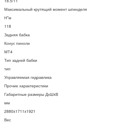
18.5/11
Максимальный крутящий момент шпинделя
Н*м
118
Задняя бабка
Конус пиноли
МТ4
Тип задней бабки
тип
Управляемая гидравлика
Прочие характеристики
Габаритные размеры ДхШxВ
мм
2880x1711x1921
Вес