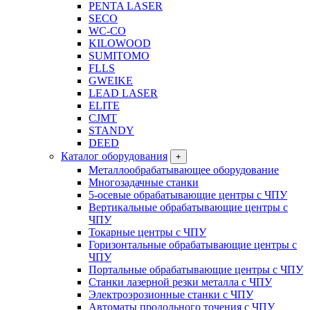
PENTA LASER
SECO
WC-CO
KILOWOOD
SUMITOMO
FLLS
GWEIKE
LEAD LASER
ELITE
CJMT
STANDY
DEED
Каталог оборудования
+
Металлообрабатывающее оборудование
Многозадачные станки
5-осевые обрабатывающие центры с ЧПУ
Вертикальные обрабатывающие центры с
ЧПУ
Токарные центры с ЧПУ
Горизонтальные обрабатывающие центры с
ЧПУ
Портальные обрабатывающие центры с ЧПУ
Станки лазерной резки металла с ЧПУ
Электроэрозионные станки с ЧПУ
Автоматы продольного точения с ЧПУ